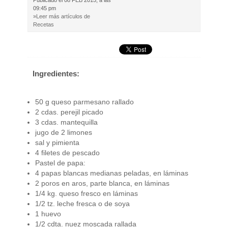
Publicado el
08 FEB 2015, a las
09:45 pm
»Leer más artículos de
Recetas
Ingredientes:
50 g queso parmesano rallado
2 cdas. perejil picado
3 cdas. mantequilla
jugo de 2 limones
sal y pimienta
4 filetes de pescado
Pastel de papa:
4 papas blancas medianas peladas, en láminas
2 poros en aros, parte blanca, en láminas
1/4 kg. queso fresco en láminas
1/2 tz. leche fresca o de soya
1 huevo
1/2 cdta. nuez moscada rallada