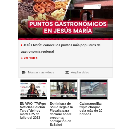
Jesús María: conoce los puntos más populares de
gastronomía regional
Ver Video
Mostrar más videos
Ampliar video
EN VIVO "TVPerú
Exministra de
Cajamarquilla:
Noticias Edición
Salud llega a la
triple choque
Tarde"de hoy
Fiscalía para
deja más de 20
martes 25 de
declarar sobre
heridos
julio del 2023
presunta
corrupción en
EsSalud