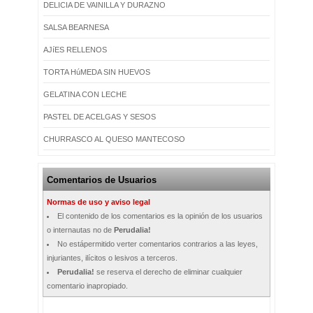
DELICIA DE VAINILLA Y DURAZNO
SALSA BEARNESA
AJíES RELLENOS
TORTA HúMEDA SIN HUEVOS
GELATINA CON LECHE
PASTEL DE ACELGAS Y SESOS
CHURRASCO AL QUESO MANTECOSO
Comentarios de Usuarios
Normas de uso y aviso legal
El contenido de los comentarios es la opinión de los usuarios
o internautas no de
Perudalia!
No estápermitido verter comentarios contrarios a las leyes,
injuriantes, ilícitos o lesivos a terceros.
Perudalia!
se reserva el derecho de eliminar cualquier
comentario inapropiado.