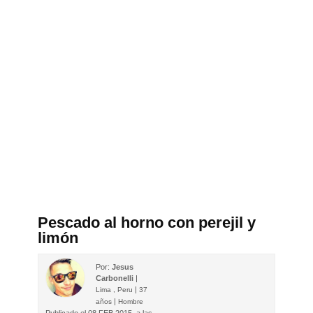
Pescado al horno con perejil y
limón
Por:
Jesus
Carbonelli
|
|
Lima , Peru
37
|
años
Hombre