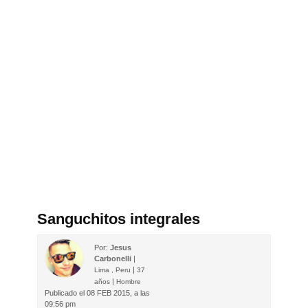
Sanguchitos integrales
Por:
Jesus
Carbonelli
|
|
Lima , Peru
37
|
años
Hombre
Publicado el
08 FEB 2015, a las
09:56 pm