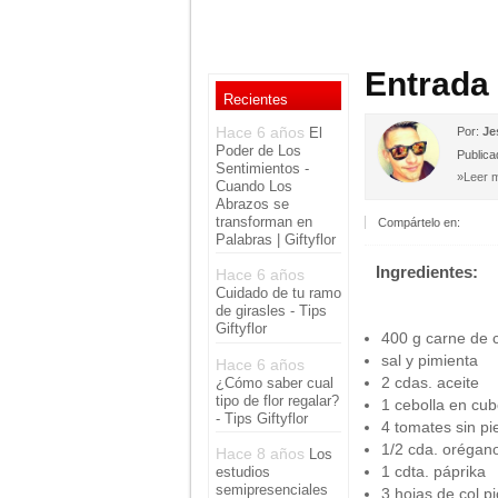
Entrada
Recientes
Hace 6 años
El
Por:
Je
Poder de Los
Publica
Sentimientos -
»Leer m
Cuando Los
Abrazos se
transforman en
Compártelo en:
Palabras | Giftyflor
Ingredientes:
Hace 6 años
Cuidado de tu ramo
de girasles - Tips
Giftyflor
400 g carne de 
sal y pimienta
Hace 6 años
2 cdas. aceite
¿Cómo saber cual
tipo de flor regalar?
1 cebolla en cu
- Tips Giftyflor
4 tomates sin pi
1/2 cda. orégan
Hace 8 años
Los
1 cdta. páprika
estudios
semipresenciales
3 hojas de col p