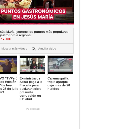
sús María: conoce los puntos más populares
gastronomía regional
er Video
Mostrar más videos
Ampliar video
IVO "TVPerú
Exministra de
Cajamarquilla:
ias Edición
Salud llega a la
triple choque
e"de hoy
Fiscalía para
deja más de 20
s 25 de julio
declarar sobre
heridos
023
presunta
corrupción en
EsSalud
Publicidad