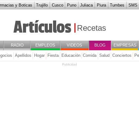
rmacias y Boticas
Trujillo
Cusco
Puno
Juliaca
Piura
Tumbes
SMS G
Artículos
Recetas
RADIO
EMPLEOS
VIDEOS
BLOG
EMPRESAS
gocios
Apellidos
Hogar
Fiesta
Educación
Comida
Salud
Conciertos
Pe
Publicidad