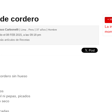
 de cordero
+ 
La i
sus Carbonelli
|
|
|
Lima , Peru
37 años
Hombre
mome
do el
08 FEB 2015, a las 09:18 pm
ás artículos de Recetas
cordero sin hueso
bos
el ni pepas, picados
o seco
icadas