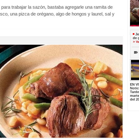
a para trabajar la sazón, bastaba agregarle una ramita de
sco, una pizca de orégano, algo de hongos y laurel, sal y
Je
de 
V
EN V
Notic
Tard
marte
del 2