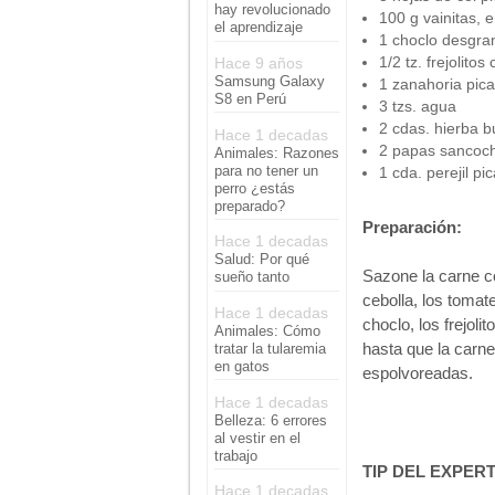
hay revolucionado
100 g vainitas, 
el aprendizaje
1 choclo desgra
1/2 tz. frejolitos
Hace 9 años
Samsung Galaxy
1 zanahoria pic
S8 en Perú
3 tzs. agua
2 cdas. hierba 
Hace 1 decadas
2 papas sancoc
Animales: Razones
para no tener un
1 cda. perejil pi
perro ¿estás
preparado?
Preparación:
Hace 1 decadas
Salud: Por qué
Sazone la carne con
sueño tanto
cebolla, los tomate
Hace 1 decadas
choclo, los frejol
Animales: Cómo
hasta que la carne
tratar la tularemia
en gatos
espolvoreadas.
Hace 1 decadas
Belleza: 6 errores
al vestir en el
trabajo
TIP DEL EXPERT
Hace 1 decadas