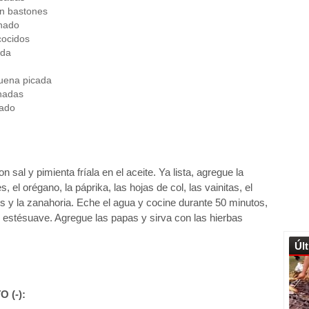
en bastones
nado
 cocidos
ada
buena picada
hadas
cado
 sal y pimienta fríala en el aceite. Ya lista, agregue la
s, el orégano, la páprika, las hojas de col, las vainitas, el
itos y la zanahoria. Eche el agua y cocine durante 50 minutos,
 estésuave. Agregue las papas y sirva con las hierbas
Úl
O (
-
):