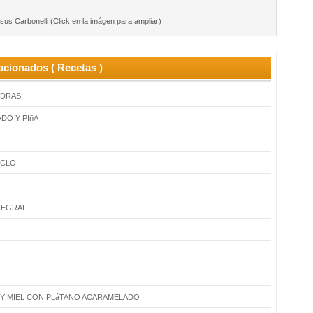
us Carbonelli (Click en la imágen para ampliar)
acionados ( Recetas )
NDRAS
DO Y PIñA
OCLO
TEGRAL
 Y MIEL CON PLáTANO ACARAMELADO