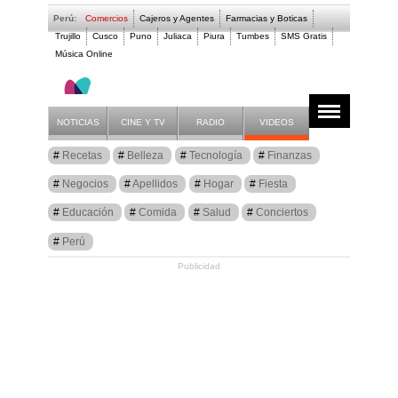
Perú:
Comercios
Cajeros y Agentes
Farmacias y Boticas
Trujillo
Cusco
Puno
Juliaca
Piura
Tumbes
SMS Gratis
Música Online
Artículos
Plantas
NOTICIAS
CINE Y TV
RADIO
VIDEOS
Recetas
Belleza
Tecnología
Finanzas
Negocios
Apellidos
Hogar
Fiesta
Educación
Comida
Salud
Conciertos
Perú
Publicidad