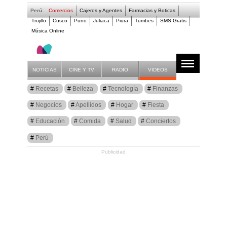
Perú:
Comercios
Cajeros y Agentes
Farmacias y Boticas
Trujillo
Cusco
Puno
Juliaca
Piura
Tumbes
SMS Gratis
Música Online
Artículos
Psicología
NOTICIAS
CINE Y TV
RADIO
VIDEOS
Recetas
Belleza
Tecnología
Finanzas
Negocios
Apellidos
Hogar
Fiesta
Educación
Comida
Salud
Conciertos
Perú
Publicidad