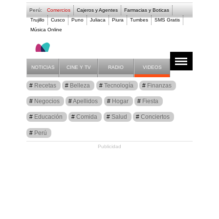
Perú:
Comercios
Cajeros y Agentes
Farmacias y Boticas
Trujillo
Cusco
Puno
Juliaca
Piura
Tumbes
SMS Gratis
Música Online
Artículos
Marketing
NOTICIAS
CINE Y TV
RADIO
VIDEOS
Recetas
Belleza
Tecnología
Finanzas
Negocios
Apellidos
Hogar
Fiesta
Educación
Comida
Salud
Conciertos
Perú
Publicidad