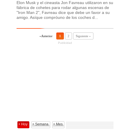
Elon Musk y el cineasta Jon Favreau utilizaron en su
fábrica de cohetes para rodar algunas escenas de
"Iron Man 2", Favreau dice que debe un favor a su
amigo. Asíque compróuno de los coches d...
«Anterior
1
2
Siguiente »
Publicidad
+ Hoy
+ Semana
+ Mes