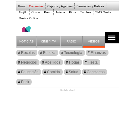
Perú:
Comercios
Cajeros y Agentes
Farmacias y Boticas
Trujillo
Cusco
Puno
Juliaca
Piura
Tumbes
SMS Gratis
Música Online
Artículos
Autos
NOTICIAS
CINE Y TV
RADIO
VIDEOS
Recetas
Belleza
Tecnología
Finanzas
Negocios
Apellidos
Hogar
Fiesta
Educación
Comida
Salud
Conciertos
Perú
Publicidad