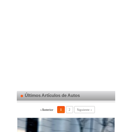
Últimos Artículos de Autos
«Anterior
1
2
Siguiente »