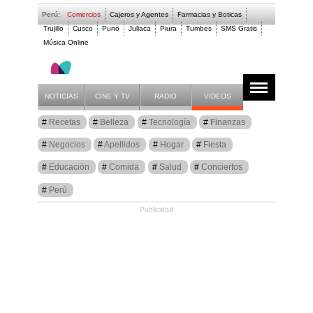
Perú:
Comercios
Cajeros y Agentes
Farmacias y Boticas
Trujillo
Cusco
Puno
Juliaca
Piura
Tumbes
SMS Gratis
Música Online
Artículos
Música
NOTICIAS
CINE Y TV
RADIO
VIDEOS
Recetas
Belleza
Tecnología
Finanzas
Negocios
Apellidos
Hogar
Fiesta
Educación
Comida
Salud
Conciertos
Perú
Publicidad